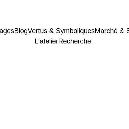
ages
Blog
Vertus & Symboliques
Marché & 
L'atelier
Recherche