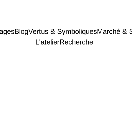
ages
Blog
Vertus & Symboliques
Marché & 
L'atelier
Recherche