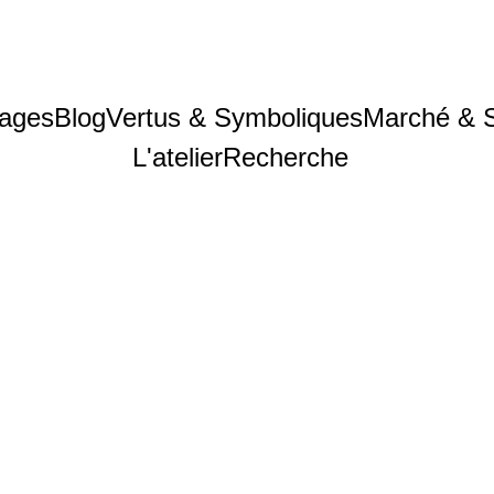
ages
Blog
Vertus & Symboliques
Marché & 
L'atelier
Recherche