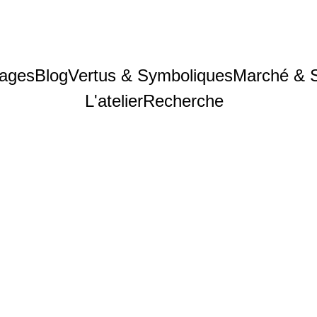
ages
Blog
Vertus & Symboliques
Marché & 
L'atelier
Recherche