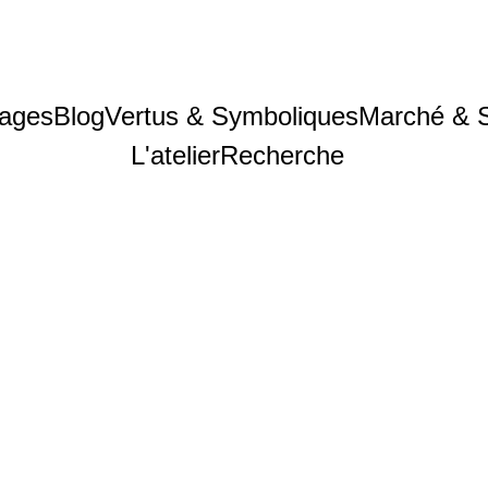
ages
Blog
Vertus & Symboliques
Marché & 
L'atelier
Recherche