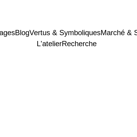
ages
Blog
Vertus & Symboliques
Marché & 
L'atelier
Recherche